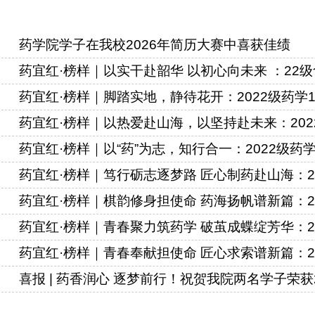
药学院学子在我校2026年简历大赛中喜获佳绩
药宜红·榜样｜以实干赴韶华 以初心向未来 ：22
药宜红·榜样｜脚踏实地，静待花开：2022级药学
药宜红·榜样｜以热爱赴山海，以坚持赴未来：202
药宜红·榜样｜以“药”为志，知行合一：2022级药
药宜红·榜样｜笃行砺志逐梦路 匠心制药赴山海：2
药宜红·榜样｜棋韵修身担使命 药海扬帆谱新篇：
药宜红·榜样｜青春聚力筑药学 破茧成蝶绽芳华：
药宜红·榜样｜青春奉献担使命 匠心求索谱新篇：
喜报 | 药香润心 逐梦前行！祝贺我院两名学子荣获