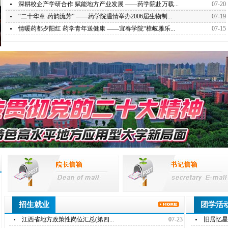
深耕校企产学研合作 赋能地方产业发展 ——药学院赴万载...
07-20
“二十华章·药韵流芳” ——药学院温情举办2006届生物制...
07-19
情暖药都夕阳红 药学青年送健康 ——宜春学院“樟岐雅乐...
07-15
招生就业
团学活
江西省地方政策性岗位汇总(第四...
07-23
旧居忆星