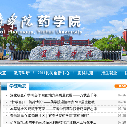
设置
教育科研
2011协同创新中心
党群共建
招生就业
学院动态
深化校企产学研合作 赋能地方高质量发展 ——万载县千年...
07-26
“廿载当归，药苑情长”——药学院温情举办2006届生物教...
07-26
本草进社区 药暖千万家 ——宜春学院药学院青药同行志愿...
07-20
普法润民心 廉韵进社区｜宜春学院药学院“青药同行”...
07-20
药学院“江西省中药药渣循环利用技术产业技术工程化中...
07-20