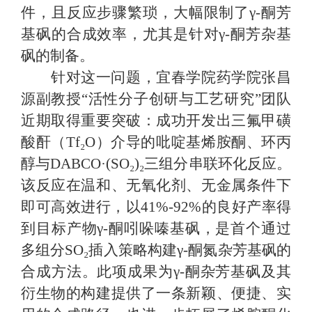
件，且反应步骤繁琐，大幅限制了γ-酮芳
基砜的合成效率，尤其是针对γ-酮芳杂基
砜的制备。
针对这一问题，宜春学院药学院张昌
源副教授
“活性分子创研与工艺研究”团队
近期取得重要突破：成功开发出三氟甲磺
酸酐（Tf₂O）介导的吡啶基烯胺酮、环丙
醇与DABCO·(SO₂)₂三组分串联环化反应。
该反应在温和、无氧化剂、无金属条件下
即可高效进行，以41%-92%的良好产率得
到目标产物γ-酮吲哚嗪基砜，是首个通过
多组分SO₂插入策略构建γ-酮氮杂芳基砜的
合成方法。此项成果为γ-酮杂芳基砜及其
衍生物的构建提供了一条新颖、便捷、实