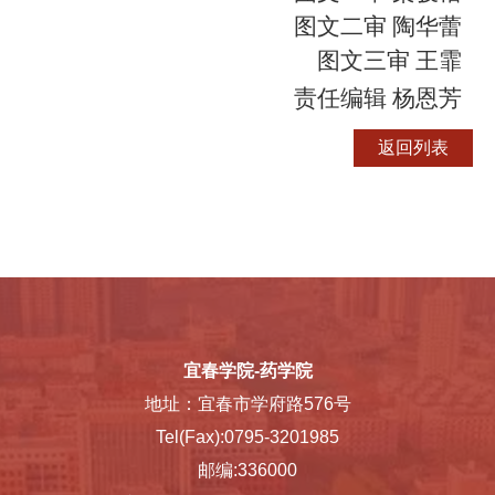
图文二审
陶华蕾
图文三审
王霏
责任编辑
杨恩芳
宜春学院-药学院
地址：宜春市学府路576号
Tel(Fax):0795-3201985
邮编:336000