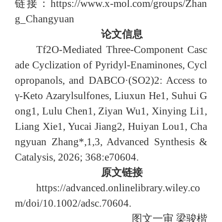
链接：https://www.x-mol.com/groups/Zhan
g_Changyuan
论文信息
Tf2O-Mediated Three-Component Casc
ade Cyclization of Pyridyl-Enaminones, Cycl
opropanols, and DABCO·(SO2)2: Access to
γ-Keto Azarylsulfones, Liuxun He1, Suhui G
ong1, Lulu Chen1, Ziyan Wu1, Xinying Li1,
Liang Xie1, Yucai Jiang2, Huiyan Lou1, Cha
ngyuan Zhang*,1,3, Advanced Synthesis &
Catalysis, 2026; 368:e70604.
原文链接
https://advanced.onlinelibrary.wiley.co
m/doi/10.1002/adsc.70604.
图文一审
梁骏楷