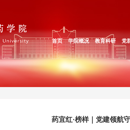
首页
学院概况
教育科研
党
药宜红·榜样｜党建领航